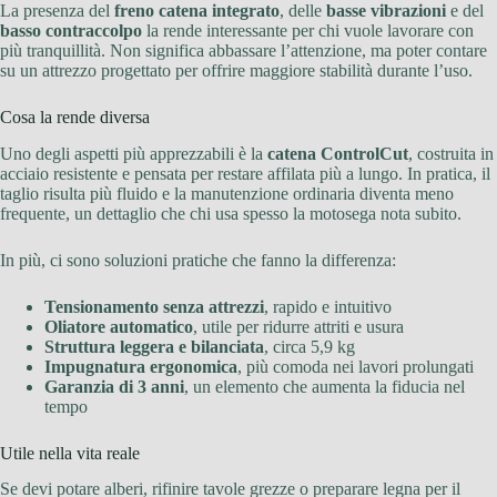
La presenza del
freno catena integrato
, delle
basse vibrazioni
e del
basso contraccolpo
la rende interessante per chi vuole lavorare con
più tranquillità. Non significa abbassare l’attenzione, ma poter contare
su un attrezzo progettato per offrire maggiore stabilità durante l’uso.
Cosa la rende diversa
Uno degli aspetti più apprezzabili è la
catena ControlCut
, costruita in
acciaio resistente e pensata per restare affilata più a lungo. In pratica, il
taglio risulta più fluido e la manutenzione ordinaria diventa meno
frequente, un dettaglio che chi usa spesso la motosega nota subito.
In più, ci sono soluzioni pratiche che fanno la differenza:
Tensionamento senza attrezzi
, rapido e intuitivo
Oliatore automatico
, utile per ridurre attriti e usura
Struttura leggera e bilanciata
, circa 5,9 kg
Impugnatura ergonomica
, più comoda nei lavori prolungati
Garanzia di 3 anni
, un elemento che aumenta la fiducia nel
tempo
Utile nella vita reale
Se devi potare alberi, rifinire tavole grezze o preparare legna per il