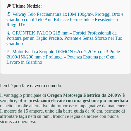
🔎 Ultime Notizie:
📄 Velway Telo Pacciamatura 1x10M 100g/m², Proteggi Orto e
Giardino con il Telo Anti Erbacce Permeabile e Resistente ai
Raggi UV
📄 GRÜNTEK FALCO 215 mm – Forbici Professionali da
Potatura per un Taglio Preciso, Potente e Senza Sforzo nel Tuo
Giardino
📄 Mototrivella a Scoppio DEMON 62cc 5,2CV con 3 Punte
Ø100/150/200 mm e Prolunga – Potenza Estrema per Ogni
Lavoro in Giardino
Perché può fare davvero comodo
Il vantaggio principale di
Oregon Motosega Elettrica da 2400W
è
semplice, offre
prestazioni elevate con una gestione più immediata
rispetto a molte alternative più rumorose o impegnative da mantenere.
Il motore da 15 ampere, unito alla barra guida da 40 cm, permette di
affrontare tagli netti su rami, tronchi e legna da ardere con buona
sicurezza operativa.