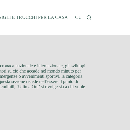
IGLI E TRUCCHI PER LA CASA
CUCINA E RICETTE
G
 cronaca nazionale e internazionale, gli sviluppi
lettori su ciò che accade nel mondo minuto per
emergenze o avvenimenti sportivi, la categoria
uesta sezione risiede nell’essere il punto di
endibili, ‘Ultima Ora’ si rivolge sia a chi vuole