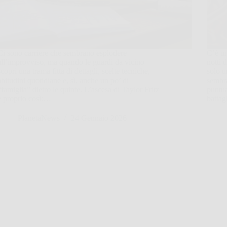
Ci sono carriere che sembrano esplodere
C’è un
all’improvviso, ma quando le guardi da vicino
notti 
scopri una trama fitta di dettagli, scelte tecniche,
solo u
abitudini quotidiane e, sì, anche un po’ di
sembra
“famiglia” dietro le quinte. L’ascesa di Taylor Fritz
puntua
è proprio così:…
batta
PlanetaNews
24 Gennaio 2026