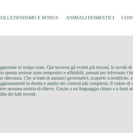
COLLEZIONISMO E BONUS
ANIMALI DOMESTICI
CONS
ggiornate in tempo reale. Qui troverai gli eventi più recenti, le novità di
i in questa sezione sono tempestivi e affidabili, pensati per informare i 
rilevanza. Che si tratti di annunci governativi, scoperte scientifiche, 
ornamenti in diretta e analisi dei contesti più complessi. Il valore di q
re nessuna notizia di rilievo. Grazie a un linguaggio chiaro e a fonti att
a dei fatti recenti.