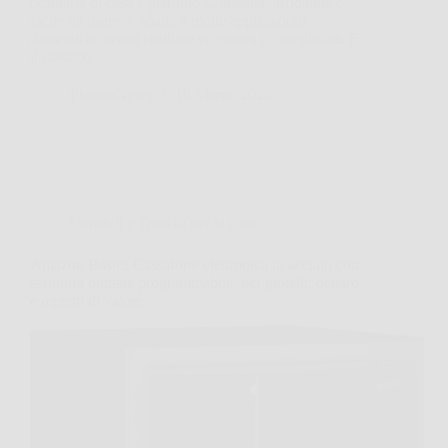
ordinaria di casa e giardino.Compatta, affidabile e
facile da usare, è adatta a molte applicazioni
domestiche senza risultare eccessiva o complicata. È
il classico…
PlanetaNews
16 Marzo 2026
Consigli e Trucchi per la casa
Amazon Basics Cassaforte elettronica in acciaio con
serratura digitale programmabile, per gioielli, denaro
e oggetti di valore