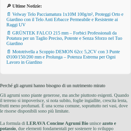
🔎 Ultime Notizie:
📄 Velway Telo Pacciamatura 1x10M 100g/m², Proteggi Orto e
Giardino con il Telo Anti Erbacce Permeabile e Resistente ai
Raggi UV
📄 GRÜNTEK FALCO 215 mm – Forbici Professionali da
Potatura per un Taglio Preciso, Potente e Senza Sforzo nel Tuo
Giardino
📄 Mototrivella a Scoppio DEMON 62cc 5,2CV con 3 Punte
Ø100/150/200 mm e Prolunga – Potenza Estrema per Ogni
Lavoro in Giardino
Perché gli agrumi hanno bisogno di un nutrimento mirato
Gli agrumi sono piante generose, ma anche piuttosto esigenti. Quando
il terreno si impoverisce, si nota subito, foglie ingiallite, crescita lenta,
frutti meno profumati. È una scena comune, soprattutto nei vasi, dove
le risorse disponibili sono più limitate.
La formula di
LERAVA Concime Agrumi Bio
unisce
azoto e
potassio
, due elementi fondamentali per sostenere lo sviluppo