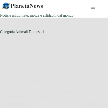
Salta
al
contenuto
Notizie aggiornate, rapide e affidabili dal mondo
Categoria
Animali Domestici
Animali Domestici
Come scegliere le crocchette giuste per il tuo gatto:
gli ingredienti da evitare