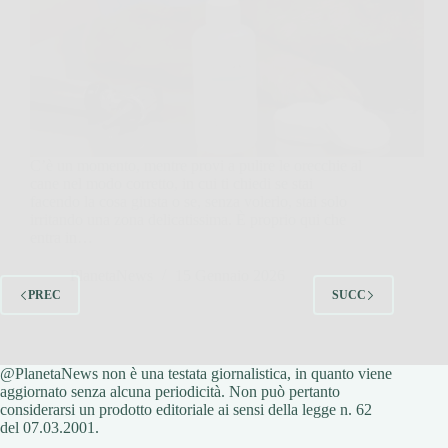
C’è un momento, mentre provi a pulire le orecchie al
cane nel modo corretto, in cui ti chiedi se stai
facendo la cosa giusta o se, senza volerlo, stai solo
irritando una zona delicatissima. È proprio qui che
entra in…
PlanetaNews
15 Gennaio 2026
PREC
SUCC
@PlanetaNews non è una testata giornalistica, in quanto viene
aggiornato senza alcuna periodicità. Non può pertanto
considerarsi un prodotto editoriale ai sensi della legge n. 62
del 07.03.2001.