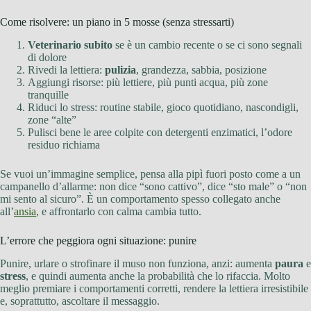
Come risolvere: un piano in 5 mosse (senza stressarti)
Veterinario subito
se è un cambio recente o se ci sono segnali
di dolore
Rivedi la lettiera:
pulizia
, grandezza, sabbia, posizione
Aggiungi risorse: più lettiere, più punti acqua, più zone
tranquille
Riduci lo stress: routine stabile, gioco quotidiano, nascondigli,
zone “alte”
Pulisci bene le aree colpite con detergenti enzimatici, l’odore
residuo richiama
Se vuoi un’immagine semplice, pensa alla pipì fuori posto come a un
campanello d’allarme: non dice “sono cattivo”, dice “sto male” o “non
mi sento al sicuro”. È un comportamento spesso collegato anche
all’
ansia
, e affrontarlo con calma cambia tutto.
L’errore che peggiora ogni situazione: punire
Punire, urlare o strofinare il muso non funziona, anzi: aumenta
paura
e
stress
, e quindi aumenta anche la probabilità che lo rifaccia. Molto
meglio premiare i comportamenti corretti, rendere la lettiera irresistibile
e, soprattutto, ascoltare il messaggio.