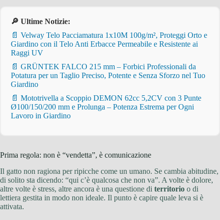
🔎 Ultime Notizie:
📄 Velway Telo Pacciamatura 1x10M 100g/m², Proteggi Orto e
Giardino con il Telo Anti Erbacce Permeabile e Resistente ai
Raggi UV
📄 GRÜNTEK FALCO 215 mm – Forbici Professionali da
Potatura per un Taglio Preciso, Potente e Senza Sforzo nel Tuo
Giardino
📄 Mototrivella a Scoppio DEMON 62cc 5,2CV con 3 Punte
Ø100/150/200 mm e Prolunga – Potenza Estrema per Ogni
Lavoro in Giardino
Prima regola: non è “vendetta”, è comunicazione
Il gatto non ragiona per ripicche come un umano. Se cambia abitudine,
di solito sta dicendo: “qui c’è qualcosa che non va”. A volte è dolore,
altre volte è stress, altre ancora è una questione di
territorio
o di
lettiera gestita in modo non ideale. Il punto è capire quale leva si è
attivata.