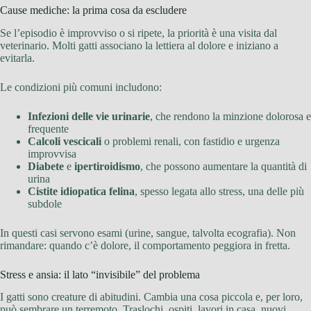
Cause mediche: la prima cosa da escludere
Se l’episodio è improvviso o si ripete, la priorità è una visita dal
veterinario. Molti gatti associano la lettiera al dolore e iniziano a
evitarla.
Le condizioni più comuni includono:
Infezioni delle vie urinarie
, che rendono la minzione dolorosa e
frequente
Calcoli vescicali
o problemi renali, con fastidio e urgenza
improvvisa
Diabete
e
ipertiroidismo
, che possono aumentare la quantità di
urina
Cistite idiopatica felina
, spesso legata allo stress, una delle più
subdole
In questi casi servono esami (urine, sangue, talvolta ecografia). Non
rimandare: quando c’è dolore, il comportamento peggiora in fretta.
Stress e ansia: il lato “invisibile” del problema
I gatti sono creature di abitudini. Cambia una cosa piccola e, per loro,
può sembrare un terremoto. Traslochi, ospiti, lavori in casa, nuovi