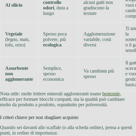
controllo
alcuni gatti non
Al silicio
vuoi
odori
, dura a
gradiscono la
camb
lungo
texture
compl
Ti in
Vegetale
Spesso poca
Agglomerazione
la
(legno, mais,
polvere, più
variabile, costi
sosten
tofu, orzo)
ecologica
diversi
o il g
sensi
Il gat
Assorbente
Semplice,
scava
Va cambiata più
non
spesso
e vuo
spesso
agglomerante
economica
gesti
basic
Nota utile: molte lettiere minerali agglomeranti usano
bentonite
,
efficace per formare blocchi compatti, ma la qualità può cambiare
molto da prodotto a prodotto, soprattutto per polverosità.
I criteri chiave per non sbagliare acquisto
Quando sei davanti allo scaffale (o alla scheda online), pensa a questi
punti, in ordine di importanza: