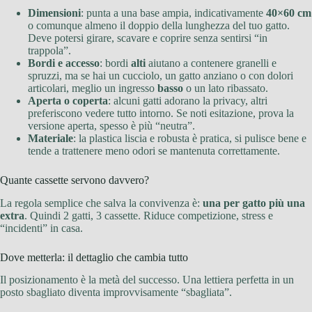
Dimensioni
: punta a una base ampia, indicativamente
40×60 cm
o comunque almeno il doppio della lunghezza del tuo gatto.
Deve potersi girare, scavare e coprire senza sentirsi “in
trappola”.
Bordi e accesso
: bordi
alti
aiutano a contenere granelli e
spruzzi, ma se hai un cucciolo, un gatto anziano o con dolori
articolari, meglio un ingresso
basso
o un lato ribassato.
Aperta o coperta
: alcuni gatti adorano la privacy, altri
preferiscono vedere tutto intorno. Se noti esitazione, prova la
versione aperta, spesso è più “neutra”.
Materiale
: la plastica liscia e robusta è pratica, si pulisce bene e
tende a trattenere meno odori se mantenuta correttamente.
Quante cassette servono davvero?
La regola semplice che salva la convivenza è:
una per gatto più una
extra
. Quindi 2 gatti, 3 cassette. Riduce competizione, stress e
“incidenti” in casa.
Dove metterla: il dettaglio che cambia tutto
Il posizionamento è la metà del successo. Una lettiera perfetta in un
posto sbagliato diventa improvvisamente “sbagliata”.