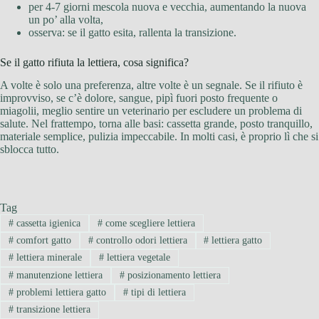
per 4-7 giorni mescola nuova e vecchia, aumentando la nuova
un po’ alla volta,
osserva: se il gatto esita, rallenta la transizione.
Se il gatto rifiuta la lettiera, cosa significa?
A volte è solo una preferenza, altre volte è un segnale. Se il rifiuto è
improvviso, se c’è dolore, sangue, pipì fuori posto frequente o
miagolii, meglio sentire un veterinario per escludere un problema di
salute. Nel frattempo, torna alle basi: cassetta grande, posto tranquillo,
materiale semplice, pulizia impeccabile. In molti casi, è proprio lì che si
sblocca tutto.
Tag
#
cassetta igienica
#
come scegliere lettiera
#
comfort gatto
#
controllo odori lettiera
#
lettiera gatto
#
lettiera minerale
#
lettiera vegetale
#
manutenzione lettiera
#
posizionamento lettiera
#
problemi lettiera gatto
#
tipi di lettiera
#
transizione lettiera