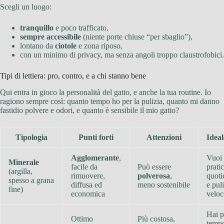
Scegli un luogo:
tranquillo
e poco trafficato,
sempre accessibile
(niente porte chiuse “per sbaglio”),
lontano da
ciotole
e zona riposo,
con un minimo di privacy, ma senza angoli troppo claustrofobici.
Tipi di lettiera: pro, contro, e a chi stanno bene
Qui entra in gioco la personalità del gatto, e anche la tua routine. Io
ragiono sempre così: quanto tempo ho per la pulizia, quanto mi danno
fastidio polvere e odori, e quanto è sensibile il mio gatto?
Tipologia
Punti forti
Attenzioni
Idea
Agglomerante
,
Vuoi
Minerale
facile da
Può essere
pratic
(argilla,
rimuovere,
polverosa
,
quoti
spesso a grana
diffusa ed
meno sostenibile
e pul
fine)
economica
veloc
Hai 
Ottimo
Più costosa,
temp