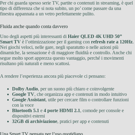
Per chi guarda spesso serie TV, partite o contenuti in streaming, è quel
tipo di differenza che si nota subito, un po’ come passare da una
finestra appannata a un vetro perfettamente pulito.
Fluida anche quando conta davvero
Uno degli aspetti più interessanti di
Haier QLED 4K UHD 50”
Smart TV
è l’ottimizzazione per il gaming con
refresh rate a 120Hz
.
Nei giochi veloci, nelle gare, negli sparatutto o nelle azioni più
dinamiche, la sensazione è di maggiore fluidità e controllo. Anche chi
segue molto sport apprezza questo vantaggio, perché i movimenti
risultano più naturali e meno scattosi.
A rendere l’esperienza ancora più piacevole ci pensano:
Dolby Audio
, per un suono più chiaro e coinvolgente
Google TV
, che organizza app e contenuti in modo intuitivo
Google Assistant
, utile per cercare film o controllare funzioni
con la voce
Bluetooth 5.1
e
4 porte HDMI 2.1
, comode per console e
dispositivi esterni
32GB di archiviazione
, pratici per app e contenuti
Una Smart TV pensata per l’uso quotidiano