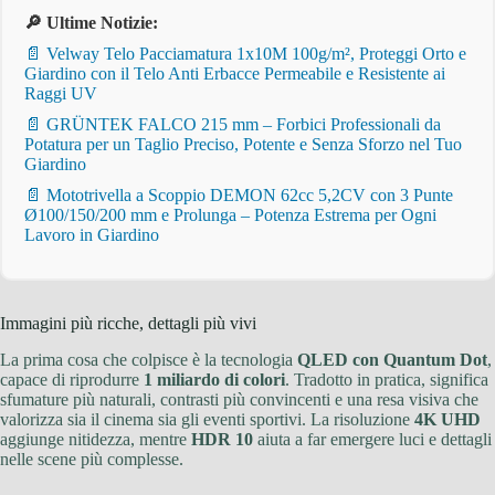
🔎 Ultime Notizie:
📄 Velway Telo Pacciamatura 1x10M 100g/m², Proteggi Orto e
Giardino con il Telo Anti Erbacce Permeabile e Resistente ai
Raggi UV
📄 GRÜNTEK FALCO 215 mm – Forbici Professionali da
Potatura per un Taglio Preciso, Potente e Senza Sforzo nel Tuo
Giardino
📄 Mototrivella a Scoppio DEMON 62cc 5,2CV con 3 Punte
Ø100/150/200 mm e Prolunga – Potenza Estrema per Ogni
Lavoro in Giardino
Immagini più ricche, dettagli più vivi
La prima cosa che colpisce è la tecnologia
QLED con Quantum Dot
,
capace di riprodurre
1 miliardo di colori
. Tradotto in pratica, significa
sfumature più naturali, contrasti più convincenti e una resa visiva che
valorizza sia il cinema sia gli eventi sportivi. La risoluzione
4K UHD
aggiunge nitidezza, mentre
HDR 10
aiuta a far emergere luci e dettagli
nelle scene più complesse.