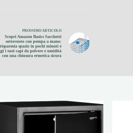
PROSSIMO
ARTICOLO
Scopri Amazon Basics Sacchetti
sottovuoto con pompa a mano:
risparmia spazio in pochi minuti e
gi i tuoi capi da polvere e umidità
con una chiusura ermetica sicura