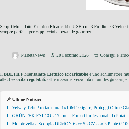
Scopri Montalatte Elettrico Ricaricabile USB con 3 Frullini e 3 Veloci
sempre perfetta per cappuccini e bevande gourmet
PlanetaNews
28 Febbraio 2026
Consigli e Trucc
Il
BBLTIFF Montalatte Elettrico Ricaricabile
è uno schiumatore mult
alle
3 velocità regolabili
, offre massima versatilità in un design compat
🔎 Ultime Notizie:
📄 Velway Telo Pacciamatura 1x10M 100g/m², Proteggi Orto e Giar
📄 GRÜNTEK FALCO 215 mm – Forbici Professionali da Potatura pe
📄 Mototrivella a Scoppio DEMON 62cc 5,2CV con 3 Punte Ø100/