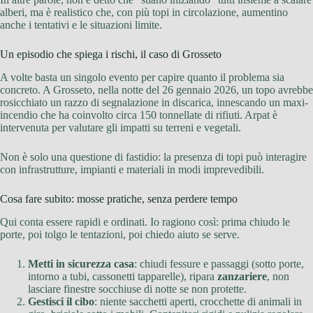
alberi, ma è realistico che, con più topi in circolazione, aumentino
anche i tentativi e le situazioni limite.
Un episodio che spiega i rischi, il caso di Grosseto
A volte basta un singolo evento per capire quanto il problema sia
concreto. A Grosseto, nella notte del 26 gennaio 2026, un topo avrebbe
rosicchiato un razzo di segnalazione in discarica, innescando un maxi-
incendio che ha coinvolto circa 150 tonnellate di rifiuti. Arpat è
intervenuta per valutare gli impatti su terreni e vegetali.
Non è solo una questione di fastidio: la presenza di topi può interagire
con infrastrutture, impianti e materiali in modi imprevedibili.
Cosa fare subito: mosse pratiche, senza perdere tempo
Qui conta essere rapidi e ordinati. Io ragiono così: prima chiudo le
porte, poi tolgo le tentazioni, poi chiedo aiuto se serve.
Metti in sicurezza casa
: chiudi fessure e passaggi (sotto porte,
intorno a tubi, cassonetti tapparelle), ripara
zanzariere
, non
lasciare finestre socchiuse di notte se non protette.
Gestisci il cibo
: niente sacchetti aperti, crocchette di animali in