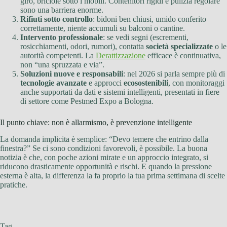
giro, briciole sotto i mobili. Contenitori rigidi e pulizia regolare
sono una barriera enorme.
Rifiuti sotto controllo
: bidoni ben chiusi, umido conferito
correttamente, niente accumuli su balconi o cantine.
Intervento professionale
: se vedi segni (escrementi,
rosicchiamenti, odori, rumori), contatta
società specializzate
o le
autorità competenti. La
Derattizzazione
efficace è continuativa,
non “una spruzzata e via”.
Soluzioni nuove e responsabili
: nel 2026 si parla sempre più di
tecnologie avanzate
e approcci
ecosostenibili
, con monitoraggi
anche supportati da dati e sistemi intelligenti, presentati in fiere
di settore come Pestmed Expo a Bologna.
Il punto chiave: non è allarmismo, è prevenzione intelligente
La domanda implicita è semplice: “Devo temere che entrino dalla
finestra?” Se ci sono condizioni favorevoli, è possibile. La buona
notizia è che, con poche azioni mirate e un approccio integrato, si
riducono drasticamente opportunità e rischi. E quando la pressione
esterna è alta, la differenza la fa proprio la tua prima settimana di scelte
pratiche.
Tag