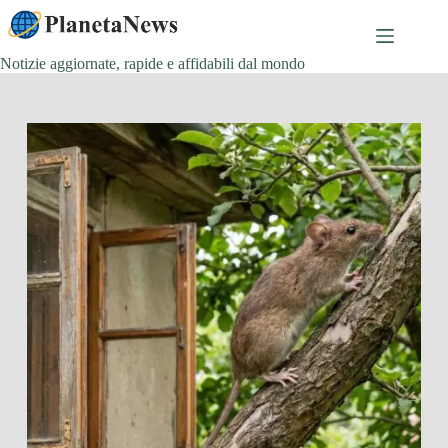
Salta
al
contenuto
Notizie aggiornate, rapide e affidabili dal mondo