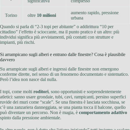
significativa
complesso
aumento rapido, pressione
Torino
oltre
10 milioni
urbana
Quando si parla di “2-3 topi per abitante” o addirittura “10 per
cittadino” l’effetto è scioccante, ma il punto pratico è un altro: più
individui significa più avvistamenti, più contatti con strutture e
impianti, più rischi.
Si arrampicano sugli alberi e entrano dalle finestre? Cosa è plausibile
davvero
Su arrampicate sugli alberi e ingressi dalle finestre non emergono
conferme dirette, nel senso di un fenomeno documentato e sistematico.
Però l’idea non nasce dal nulla.
I topi, come molti
roditori
, sono opportunisti e sorprendentemente
atletici: sanno usare grondaie, tubi, cavi, rampicanti, persino superfici
ruvide dei muri come “scale”. Se una finestra è lasciata socchiusa, se
c’è una zanzariera danneggiata, se una pianta tocca il balcone, quello
può diventare un percorso. Non è magia, è
comportamento adattivo
spinto dalla pressione ambientale.
In altre parole, non è detto che “stiano iniziando” tutti insieme a scalare