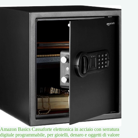
Amazon Basics Cassaforte elettronica in acciaio con serratura
digitale programmabile, per gioielli, denaro e oggetti di valore