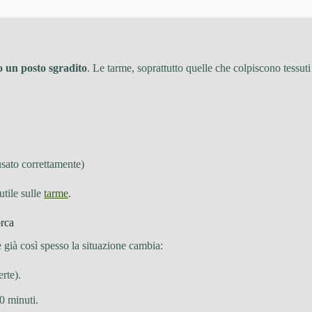
 un posto sgradito
. Le tarme, soprattutto quelle che colpiscono tessuti
 usato correttamente)
utile sulle
tarme
.
orca
e già così spesso la situazione cambia:
rte).
 minuti.