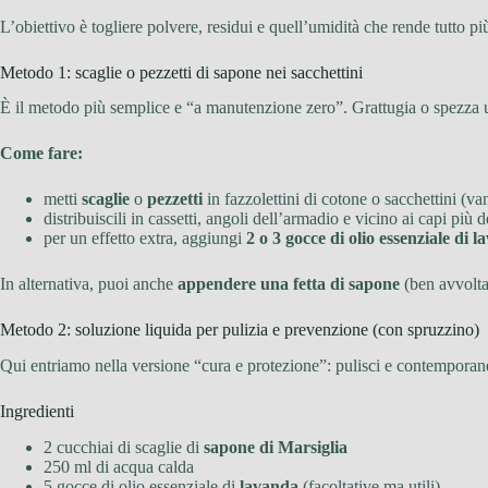
L’obiettivo è togliere polvere, residui e quell’umidità che rende tutto più
Metodo 1: scaglie o pezzetti di sapone nei sacchettini
È il metodo più semplice e “a manutenzione zero”. Grattugia o spezza un
Come fare:
metti
scaglie
o
pezzetti
in fazzolettini di cotone o sacchettini (v
distribuiscili in cassetti, angoli dell’armadio e vicino ai capi più d
per un effetto extra, aggiungi
2 o 3 gocce di olio essenziale di 
In alternativa, puoi anche
appendere una fetta di sapone
(ben avvolta 
Metodo 2: soluzione liquida per pulizia e prevenzione (con spruzzino)
Qui entriamo nella versione “cura e protezione”: pulisci e contemporanea
Ingredienti
2 cucchiai di scaglie di
sapone di Marsiglia
250 ml di acqua calda
5 gocce di olio essenziale di
lavanda
(facoltative ma utili)