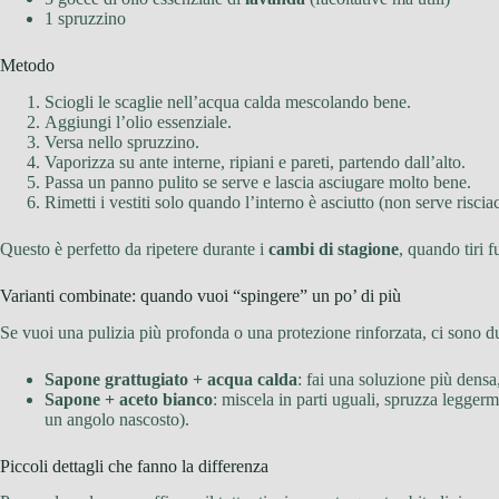
1 spruzzino
Metodo
Sciogli le scaglie nell’acqua calda mescolando bene.
Aggiungi l’olio essenziale.
Versa nello spruzzino.
Vaporizza su ante interne, ripiani e pareti, partendo dall’alto.
Passa un panno pulito se serve e lascia asciugare molto bene.
Rimetti i vestiti solo quando l’interno è asciutto (non serve riscia
Questo è perfetto da ripetere durante i
cambi di stagione
, quando tiri 
Varianti combinate: quando vuoi “spingere” un po’ di più
Se vuoi una pulizia più profonda o una protezione rinforzata, ci sono d
Sapone grattugiato + acqua calda
: fai una soluzione più densa,
Sapone + aceto bianco
: miscela in parti uguali, spruzza leggerm
un angolo nascosto).
Piccoli dettagli che fanno la differenza