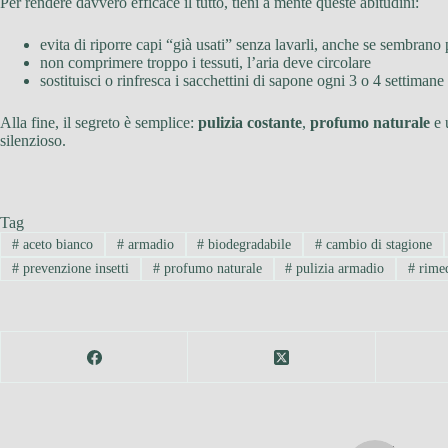
Per rendere davvero efficace il tutto, tieni a mente queste abitudini:
evita di riporre capi “già usati” senza lavarli, anche se sembrano p
non comprimere troppo i tessuti, l’aria deve circolare
sostituisci o rinfresca i sacchettini di sapone ogni 3 o 4 settimane
Alla fine, il segreto è semplice:
pulizia costante
,
profumo naturale
e 
silenzioso.
Tag
#
aceto bianco
#
armadio
#
biodegradabile
#
cambio di stagione
#
prevenzione insetti
#
profumo naturale
#
pulizia armadio
#
rimed