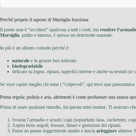
Perché proprio il sapone di Marsiglia funziona
Il punto non è “uccidere” qualcosa a tutti i costi, ma
rendere l’armadio
Marsiglia
, pulito e intenso, è spesso un deterrente naturale.
In più è un alleato comodo perché è:
naturale
e in genere ben tollerato
biodegradabile
delicato su legno, ripiani, superfici interne e anche su tessuti (se
Se vuoi capire meglio chi sono i “colpevoli”, qui trovi una panoramica 
Prima regola: pulizia e aria, altrimenti è come profumare una stanza sp
Prima di usare qualsiasi rimedio, fai questa mini routine. Ti assicuro ch
Svuota l’armadio e scuoti i capi (soprattutto lana, cachemire, cope
Aspira bene angoli, fessure, binari e giunzioni dei ripiani.
Passa un panno leggermente umido e lascia
arieggiare
almeno 30