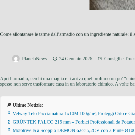
Come allontanare le tarme dall’armadio con un ingrediente naturale: il 
PlanetaNews
24 Gennaio 2026
Consigli e Trucc
Apri l’armadio, cerchi una maglia e ti arriva quel profumo un po’ “chiu
spesso non serve trasformare casa in un laboratorio chimico. A volte b
🔎 Ultime Notizie:
📄 Velway Telo Pacciamatura 1x10M 100g/m², Proteggi Orto e Giar
📄 GRÜNTEK FALCO 215 mm – Forbici Professionali da Potatura pe
📄 Mototrivella a Scoppio DEMON 62cc 5,2CV con 3 Punte Ø100/