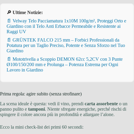
🔎 Ultime Notizie:
📄 Velway Telo Pacciamatura 1x10M 100g/m², Proteggi Orto e
Giardino con il Telo Anti Erbacce Permeabile e Resistente ai
Raggi UV
📄 GRÜNTEK FALCO 215 mm – Forbici Professionali da
Potatura per un Taglio Preciso, Potente e Senza Sforzo nel Tuo
Giardino
📄 Mototrivella a Scoppio DEMON 62cc 5,2CV con 3 Punte
Ø100/150/200 mm e Prolunga – Potenza Estrema per Ogni
Lavoro in Giardino
Prima regola: agire subito (senza strofinare)
La scena ideale è questa: vedi il vino, prendi
carta assorbente
o un
panno pulito e
tamponi
. Niente sfregate energiche, perché rischi di
spingere il colore ancora più in profondità e allargare l’alone.
Ecco la mini check-list dei primi 60 secondi: