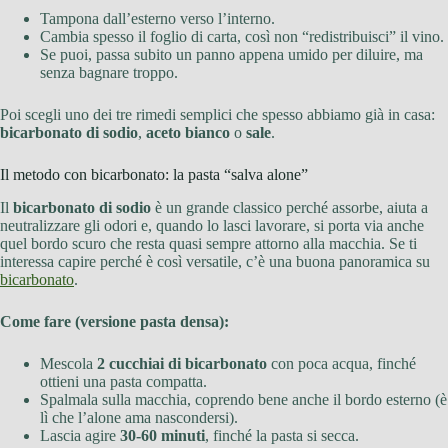
Tampona dall’esterno verso l’interno.
Cambia spesso il foglio di carta, così non “redistribuisci” il vino.
Se puoi, passa subito un panno appena umido per diluire, ma
senza bagnare troppo.
Poi scegli uno dei tre rimedi semplici che spesso abbiamo già in casa:
bicarbonato di sodio
,
aceto bianco
o
sale
.
Il metodo con bicarbonato: la pasta “salva alone”
Il
bicarbonato di sodio
è un grande classico perché assorbe, aiuta a
neutralizzare gli odori e, quando lo lasci lavorare, si porta via anche
quel bordo scuro che resta quasi sempre attorno alla macchia. Se ti
interessa capire perché è così versatile, c’è una buona panoramica su
bicarbonato
.
Come fare (versione pasta densa):
Mescola
2 cucchiai di bicarbonato
con poca acqua, finché
ottieni una pasta compatta.
Spalmala sulla macchia, coprendo bene anche il bordo esterno (è
lì che l’alone ama nascondersi).
Lascia agire
30-60 minuti
, finché la pasta si secca.