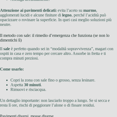
Attenzione ai pavimenti delicati:
evita l’aceto su
marmo
,
agglomerati lucidi e alcune finiture di
legno
, perché l’acidità può
opacizzare o rovinare la superficie. In quei casi meglio soluzioni più
neutre.
Il metodo con sale: il rimedio d’emergenza che funziona (se non lo
dimentichi lì)
Il
sale
è perfetto quando sei in “modalità sopravvivenza”, magari con
ospiti in casa e zero tempo per cercare altro. Assorbe in fretta e ti
compra minuti preziosi.
Come usarlo:
Copri la zona con sale fino o grosso, senza lesinare.
Aspetta
30 minuti
.
Rimuovi e risciacqua.
Un dettaglio importante: non lasciarlo troppo a lungo. Se si secca e
resta lì ore, rischi di peggiorare l’alone o di fissare residui.
Pavimenti diversi, mosse diverse