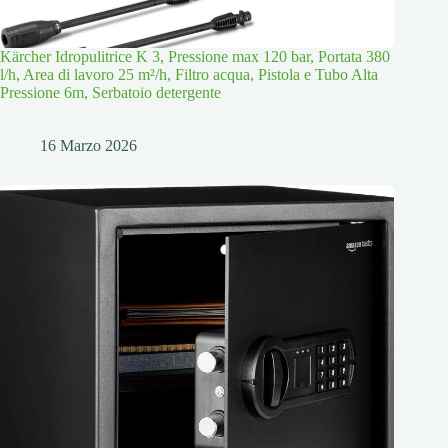
Kärcher Idropulitrice K 3, Pressione max 120 bar, Portata 380
l/h, Area di lavoro 25 m²/h, Filtro acqua, Pistola e Tubo Alta
Pressione 6m, Serbatoio detergente
16 Marzo 2026