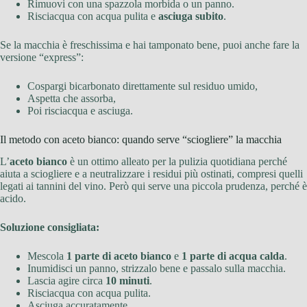
Rimuovi con una spazzola morbida o un panno.
Risciacqua con acqua pulita e
asciuga subito
.
Se la macchia è freschissima e hai tamponato bene, puoi anche fare la
versione “express”:
Cospargi bicarbonato direttamente sul residuo umido,
Aspetta che assorba,
Poi risciacqua e asciuga.
Il metodo con aceto bianco: quando serve “sciogliere” la macchia
L’
aceto bianco
è un ottimo alleato per la pulizia quotidiana perché
aiuta a sciogliere e a neutralizzare i residui più ostinati, compresi quelli
legati ai tannini del vino. Però qui serve una piccola prudenza, perché è
acido.
Soluzione consigliata:
Mescola
1 parte di aceto bianco
e
1 parte di acqua calda
.
Inumidisci un panno, strizzalo bene e passalo sulla macchia.
Lascia agire circa
10 minuti
.
Risciacqua con acqua pulita.
Asciuga accuratamente.