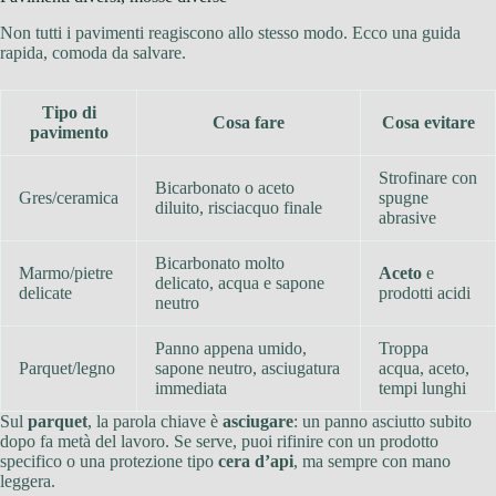
Non tutti i pavimenti reagiscono allo stesso modo. Ecco una guida
rapida, comoda da salvare.
Tipo di
Cosa fare
Cosa evitare
pavimento
Strofinare con
Bicarbonato o aceto
Gres/ceramica
spugne
diluito, risciacquo finale
abrasive
Bicarbonato molto
Marmo/pietre
Aceto
e
delicato, acqua e sapone
delicate
prodotti acidi
neutro
Panno appena umido,
Troppa
Parquet/legno
sapone neutro, asciugatura
acqua, aceto,
immediata
tempi lunghi
Sul
parquet
, la parola chiave è
asciugare
: un panno asciutto subito
dopo fa metà del lavoro. Se serve, puoi rifinire con un prodotto
specifico o una protezione tipo
cera d’api
, ma sempre con mano
leggera.