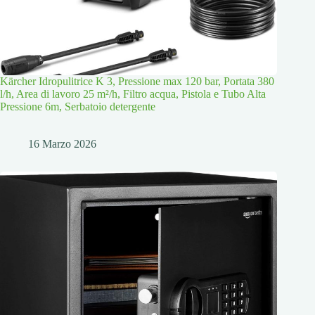
Kärcher Idropulitrice K 3, Pressione max 120 bar, Portata 380
l/h, Area di lavoro 25 m²/h, Filtro acqua, Pistola e Tubo Alta
Pressione 6m, Serbatoio detergente
16 Marzo 2026