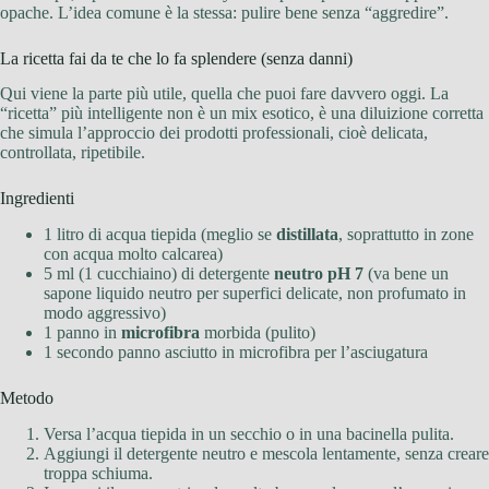
opache. L’idea comune è la stessa: pulire bene senza “aggredire”.
La ricetta fai da te che lo fa splendere (senza danni)
Qui viene la parte più utile, quella che puoi fare davvero oggi. La
“ricetta” più intelligente non è un mix esotico, è una diluizione corretta
che simula l’approccio dei prodotti professionali, cioè delicata,
controllata, ripetibile.
Ingredienti
1 litro di acqua tiepida (meglio se
distillata
, soprattutto in zone
con acqua molto calcarea)
5 ml (1 cucchiaino) di detergente
neutro pH 7
(va bene un
sapone liquido neutro per superfici delicate, non profumato in
modo aggressivo)
1 panno in
microfibra
morbida (pulito)
1 secondo panno asciutto in microfibra per l’asciugatura
Metodo
Versa l’acqua tiepida in un secchio o in una bacinella pulita.
Aggiungi il detergente neutro e mescola lentamente, senza creare
troppa schiuma.