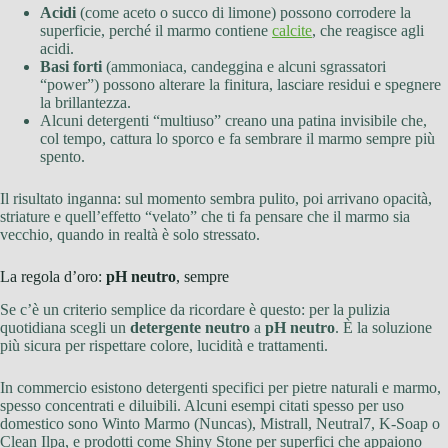
Acidi
(come aceto o succo di limone) possono corrodere la
superficie, perché il marmo contiene
calcite
, che reagisce agli
acidi.
Basi forti
(ammoniaca, candeggina e alcuni sgrassatori
“power”) possono alterare la finitura, lasciare residui e spegnere
la brillantezza.
Alcuni detergenti “multiuso” creano una patina invisibile che,
col tempo, cattura lo sporco e fa sembrare il marmo sempre più
spento.
Il risultato inganna: sul momento sembra pulito, poi arrivano opacità,
striature e quell’effetto “velato” che ti fa pensare che il marmo sia
vecchio, quando in realtà è solo stressato.
La regola d’oro:
pH neutro
, sempre
Se c’è un criterio semplice da ricordare è questo: per la pulizia
quotidiana scegli un
detergente neutro
a
pH neutro
. È la soluzione
più sicura per rispettare colore, lucidità e trattamenti.
In commercio esistono detergenti specifici per pietre naturali e marmo,
spesso concentrati e diluibili. Alcuni esempi citati spesso per uso
domestico sono Winto Marmo (Nuncas), Mistrall, Neutral7, K-Soap o
Clean Ilpa, e prodotti come Shiny Stone per superfici che appaiono