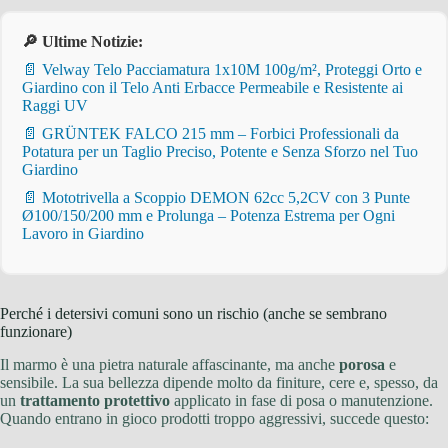
🔎 Ultime Notizie:
📄 Velway Telo Pacciamatura 1x10M 100g/m², Proteggi Orto e
Giardino con il Telo Anti Erbacce Permeabile e Resistente ai
Raggi UV
📄 GRÜNTEK FALCO 215 mm – Forbici Professionali da
Potatura per un Taglio Preciso, Potente e Senza Sforzo nel Tuo
Giardino
📄 Mototrivella a Scoppio DEMON 62cc 5,2CV con 3 Punte
Ø100/150/200 mm e Prolunga – Potenza Estrema per Ogni
Lavoro in Giardino
Perché i detersivi comuni sono un rischio (anche se sembrano
funzionare)
Il marmo è una pietra naturale affascinante, ma anche
porosa
e
sensibile. La sua bellezza dipende molto da finiture, cere e, spesso, da
un
trattamento protettivo
applicato in fase di posa o manutenzione.
Quando entrano in gioco prodotti troppo aggressivi, succede questo: