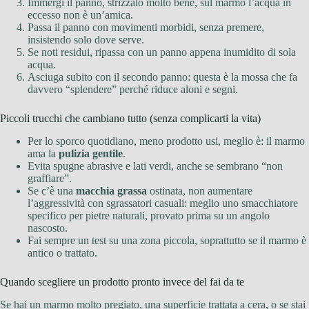
Immergi il panno, strizzalo molto bene, sul marmo l’acqua in
eccesso non è un’amica.
Passa il panno con movimenti morbidi, senza premere,
insistendo solo dove serve.
Se noti residui, ripassa con un panno appena inumidito di sola
acqua.
Asciuga subito con il secondo panno: questa è la mossa che fa
davvero “splendere” perché riduce aloni e segni.
Piccoli trucchi che cambiano tutto (senza complicarti la vita)
Per lo sporco quotidiano, meno prodotto usi, meglio è: il marmo
ama la
pulizia gentile
.
Evita spugne abrasive e lati verdi, anche se sembrano “non
graffiare”.
Se c’è una
macchia grassa
ostinata, non aumentare
l’aggressività con sgrassatori casuali: meglio uno smacchiatore
specifico per pietre naturali, provato prima su un angolo
nascosto.
Fai sempre un test su una zona piccola, soprattutto se il marmo è
antico o trattato.
Quando scegliere un prodotto pronto invece del fai da te
Se hai un marmo molto pregiato, una superficie trattata a cera, o se stai