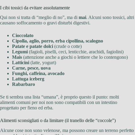
I cibi tossici da evitare assolutamente
Qui non si tratta di “meglio di no”, ma di
mai
. Alcuni sono tossici, altri
causano soffocamento o gravi disturbi digestivi.
Cioccolato
Cipolla, aglio, porro, erba cipollina, scalogno
Patate e patate dolci
(crude o cotte)
Legumi
(fagioli, piselli, ceci, lenticchie, arachidi, fagiolini)
Mais
(attenzione anche a giochi o lettiere che lo contengono)
Latticini
(latte, yogurt)
Carne, pesce, uova
Funghi, caffeina, avocado
Lattuga iceberg
Rabarbaro
Se ti sembra una lista “umana”, è proprio questo il punto: molti
alimenti comuni per noi non sono compatibili con un intestino
progettato per fieno ed erba.
Alimenti sconsigliati o da limitare (il tranello delle “coccole”)
Alcune cose non sono velenose, ma possono creare un terreno perfetto