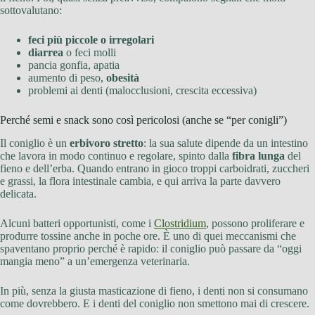
sottovalutano:
feci più piccole o irregolari
diarrea
o feci molli
pancia gonfia, apatia
aumento di peso,
obesità
problemi ai denti (malocclusioni, crescita eccessiva)
Perché semi e snack sono così pericolosi (anche se “per conigli”)
Il coniglio è un
erbivoro stretto
: la sua salute dipende da un intestino
che lavora in modo continuo e regolare, spinto dalla
fibra lunga
del
fieno e dell’erba. Quando entrano in gioco troppi carboidrati, zuccheri
e grassi, la flora intestinale cambia, e qui arriva la parte davvero
delicata.
Alcuni batteri opportunisti, come i
Clostridium
, possono proliferare e
produrre tossine anche in poche ore. È uno di quei meccanismi che
spaventano proprio perché è rapido: il coniglio può passare da “oggi
mangia meno” a un’emergenza veterinaria.
In più, senza la giusta masticazione di fieno, i denti non si consumano
come dovrebbero. E i denti del coniglio non smettono mai di crescere.