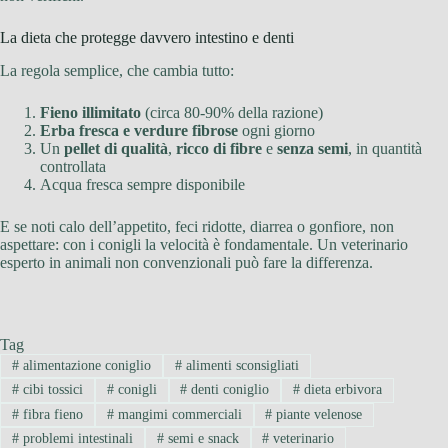
La dieta che protegge davvero intestino e denti
La regola semplice, che cambia tutto:
Fieno illimitato
(circa 80-90% della razione)
Erba fresca e verdure fibrose
ogni giorno
Un
pellet di qualità
,
ricco di fibre
e
senza semi
, in quantità
controllata
Acqua fresca sempre disponibile
E se noti calo dell’appetito, feci ridotte, diarrea o gonfiore, non
aspettare: con i conigli la velocità è fondamentale. Un veterinario
esperto in animali non convenzionali può fare la differenza.
Tag
#
alimentazione coniglio
#
alimenti sconsigliati
#
cibi tossici
#
conigli
#
denti coniglio
#
dieta erbivora
#
fibra fieno
#
mangimi commerciali
#
piante velenose
#
problemi intestinali
#
semi e snack
#
veterinario