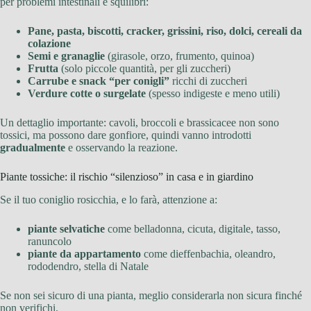
per problemi intestinali e squilibri:
Pane, pasta, biscotti, cracker, grissini, riso, dolci, cereali da
colazione
Semi e granaglie
(girasole, orzo, frumento, quinoa)
Frutta
(solo piccole quantità, per gli zuccheri)
Carrube e snack “per conigli”
ricchi di zuccheri
Verdure cotte o surgelate
(spesso indigeste e meno utili)
Un dettaglio importante: cavoli, broccoli e brassicacee non sono
tossici, ma possono dare gonfiore, quindi vanno introdotti
gradualmente
e osservando la reazione.
Piante tossiche: il rischio “silenzioso” in casa e in giardino
Se il tuo coniglio rosicchia, e lo farà, attenzione a:
piante selvatiche
come belladonna, cicuta, digitale, tasso,
ranuncolo
piante da appartamento
come dieffenbachia, oleandro,
rododendro, stella di Natale
Se non sei sicuro di una pianta, meglio considerarla non sicura finché
non verifichi.