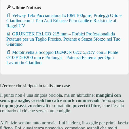
🔎 Ultime Notizie:
📄 Velway Telo Pacciamatura 1x10M 100g/m², Proteggi Orto e
Giardino con il Telo Anti Erbacce Permeabile e Resistente ai
Raggi UV
📄 GRÜNTEK FALCO 215 mm – Forbici Professionali da
Potatura per un Taglio Preciso, Potente e Senza Sforzo nel Tuo
Giardino
📄 Mototrivella a Scoppio DEMON 62cc 5,2CV con 3 Punte
Ø100/150/200 mm e Prolunga – Potenza Estrema per Ogni
Lavoro in Giardino
L’errore che si ripete in tantissime case
Il punto non è una singola briciola, ma un’abitudine:
mangimi con
semi, granaglie, cereali fioccati e snack commerciali
. Sono spesso
troppo grassi
,
zuccherati
e soprattutto
poveri di fibre
, cioè l’esatto
contrario di ciò che serve a un coniglio.
All’inizio sembra tutto normale. Lui li adora, li sceglie per primi, lascia
il fieno. Poi, quasi senza preavviso, compaiono segnali che molti