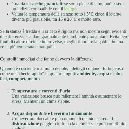
Guarda le
sacche guanciali
: se sono piene di cibo, può essere
un indizio compatibile con il
letargo
.
Valuta la temperatura della stanza: sotto i
5°C circa
il letargo
diventa più plausibile, tra
15 e 20°C
è molto raro.
Se la stanza è fredda e il criceto è rigido ma non mostra segni evidenti
di sofferenza, scaldare gradualmente l’ambiente può aiutare. Evita però
fonti di calore dirette e improvvise, meglio riportare la gabbia in una
zona più temperata e tranquilla.
Controlli immediati che fanno davvero la differenza
Quando è cosciente ma molto debole, i dettagli contano. Io lo penso
come un “check rapido” in quattro angoli:
ambiente, acqua e cibo,
feci, comportamento
.
Temperatura e correnti d’aria
Una variazione brusca può rallentare l’attività e aumentare lo
stress. Mantieni un clima stabile.
Acqua disponibile e beverino funzionante
Un beverino bloccato è più comune di quanto si creda. La
disidratazione
peggiora in fretta la debolezza e può contribuire
a
stipsi
.