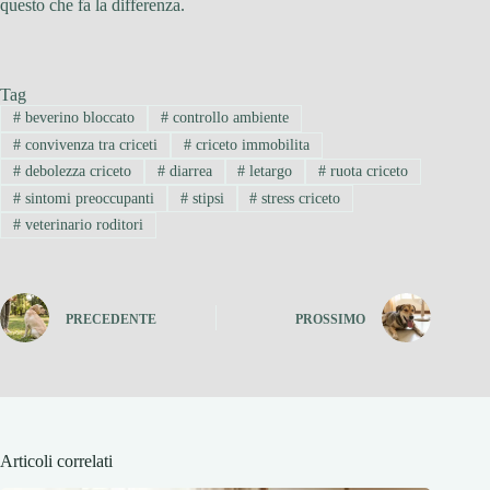
questo che fa la differenza.
Tag
#
beverino bloccato
#
controllo ambiente
#
convivenza tra criceti
#
criceto immobilita
#
debolezza criceto
#
diarrea
#
letargo
#
ruota criceto
#
sintomi preoccupanti
#
stipsi
#
stress criceto
#
veterinario roditori
PRECEDENTE
PROSSIMO
Articoli correlati