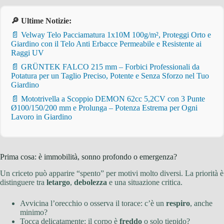
🔎 Ultime Notizie:
📄 Velway Telo Pacciamatura 1x10M 100g/m², Proteggi Orto e
Giardino con il Telo Anti Erbacce Permeabile e Resistente ai
Raggi UV
📄 GRÜNTEK FALCO 215 mm – Forbici Professionali da
Potatura per un Taglio Preciso, Potente e Senza Sforzo nel Tuo
Giardino
📄 Mototrivella a Scoppio DEMON 62cc 5,2CV con 3 Punte
Ø100/150/200 mm e Prolunga – Potenza Estrema per Ogni
Lavoro in Giardino
Prima cosa: è immobilità, sonno profondo o emergenza?
Un criceto può apparire “spento” per motivi molto diversi. La priorità è
distinguere tra
letargo
,
debolezza
e una situazione critica.
Avvicina l’orecchio o osserva il torace: c’è un
respiro
, anche
minimo?
Tocca delicatamente: il corpo è
freddo
o solo tiepido?