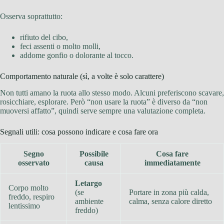
Osserva soprattutto:
rifiuto del cibo,
feci assenti o molto molli,
addome gonfio o dolorante al tocco.
Comportamento naturale (sì, a volte è solo carattere)
Non tutti amano la ruota allo stesso modo. Alcuni preferiscono scavare,
rosicchiare, esplorare. Però “non usare la ruota” è diverso da “non
muoversi affatto”, quindi serve sempre una valutazione completa.
Segnali utili: cosa possono indicare e cosa fare ora
Segno
Possibile
Cosa fare
osservato
causa
immediatamente
Letargo
Corpo molto
(se
Portare in zona più calda,
freddo, respiro
ambiente
calma, senza calore diretto
lentissimo
freddo)