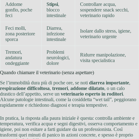
Addome
Stipsi
,
Controllare acqua,
gonfio, poche
blocco
sospendere snack secchi,
feci
intestinale
veterinario rapido
Feci molli,
Diarrea,
Isolare dallo stress, igiene,
zona posteriore
infezione
veterinario urgente
sporca
intestinale
Tremori,
Problemi
Ridurre manipolazione,
andatura
neurologici,
visita specialistica
ondeggiante
dolore
Quando chiamare il veterinario (senza aspettare)
Se l’immobilità dura più di poche ore, se noti
diarrea importante
,
respirazione difficoltosa
,
tremori
,
addome dilatato
, o un calo
drastico dell’appetito, serve un
veterinario esperto in roditori
.
Alcune patologie intestinali, come la cosiddetta “wet tail”, peggiorano
rapidamente e richiedono diagnosi e terapia tempestive.
In pratica, la risposta alla paura iniziale è questa: controlla ambiente e
temperatura, verifica acqua e segni digestivi, osserva comportamento e
igiene, poi non esitare a farti guidare da un professionista. Così
trasformi quei minuti di panico in azioni concrete, e spesso è proprio