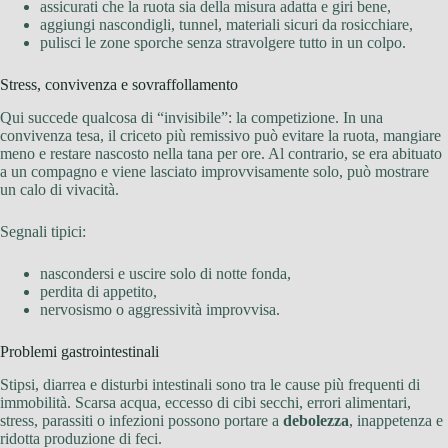
assicurati che la ruota sia della misura adatta e giri bene,
aggiungi nascondigli, tunnel, materiali sicuri da rosicchiare,
pulisci le zone sporche senza stravolgere tutto in un colpo.
Stress, convivenza e sovraffollamento
Qui succede qualcosa di “invisibile”: la competizione. In una
convivenza tesa, il criceto più remissivo può evitare la ruota, mangiare
meno e restare nascosto nella tana per ore. Al contrario, se era abituato
a un compagno e viene lasciato improvvisamente solo, può mostrare
un calo di vivacità.
Segnali tipici:
nascondersi e uscire solo di notte fonda,
perdita di appetito,
nervosismo o aggressività improvvisa.
Problemi gastrointestinali
Stipsi, diarrea e disturbi intestinali sono tra le cause più frequenti di
immobilità. Scarsa acqua, eccesso di cibi secchi, errori alimentari,
stress, parassiti o infezioni possono portare a
debolezza
, inappetenza e
ridotta produzione di feci.