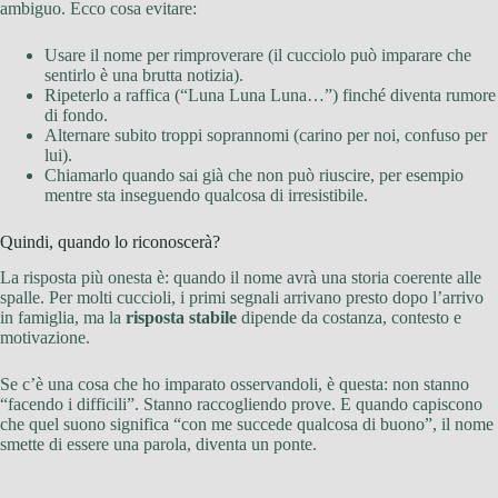
ambiguo. Ecco cosa evitare:
Usare il nome per rimproverare (il cucciolo può imparare che
sentirlo è una brutta notizia).
Ripeterlo a raffica (“Luna Luna Luna…”) finché diventa rumore
di fondo.
Alternare subito troppi soprannomi (carino per noi, confuso per
lui).
Chiamarlo quando sai già che non può riuscire, per esempio
mentre sta inseguendo qualcosa di irresistibile.
Quindi, quando lo riconoscerà?
La risposta più onesta è: quando il nome avrà una storia coerente alle
spalle. Per molti cuccioli, i primi segnali arrivano presto dopo l’arrivo
in famiglia, ma la
risposta stabile
dipende da costanza, contesto e
motivazione.
Se c’è una cosa che ho imparato osservandoli, è questa: non stanno
“facendo i difficili”. Stanno raccogliendo prove. E quando capiscono
che quel suono significa “con me succede qualcosa di buono”, il nome
smette di essere una parola, diventa un ponte.