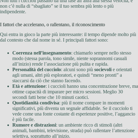
Non tutti i cuccioli passano da una fase all’altra alla stessa velocità, e
non c’è nulla di “sbagliato” se il tuo sembra più lento o più
indipendente.
I fattori che accelerano, o rallentano, il riconoscimento
Qui entra in gioco la parte più interessante: il tempo dipende molto più
dal contesto che dal nome in sé. I principali fattori sono:
Coerenza nell’insegnamento
: chiamarlo sempre nello stesso
modo (stessa parola, tono simile, niente soprannomi casuali
all’inizio) rende l’associazione più pulita e rapida.
Personalità del cucciolo
: alcuni sono più
socievoli
e orientati
agli umani, altri più esploratori, e quindi “meno pronti” a
staccarsi da ciò che stanno facendo.
Età e attenzione
: i cuccioli hanno una concentrazione breve, ma
ottime capacità di imparare per micro sessioni. Meglio 30
secondi fatti bene che 10 minuti caotici.
Quotidianità condivisa
: più il nome compare in momenti
significativi, più diventa un segnale affidabile. Se il cucciolo ti
vede come una fonte costante di esperienze positive, l’aggancio
è più facile.
Rumore e distrazioni
: un ambiente ricco di stimoli (altri
animali, bambini, televisione, strada) può rallentare l’attenzione
selettiva, soprattutto all’inizio.