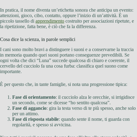
In pratica, il nome diventa un’etichetta sonora che anticipa un evento:
attenzioni, gioco, cibo, contatto, oppure l’inizio di un’attività. È un
piccolo tassello di
apprendimento
costruito per associazioni ripetute, e
la ripetizione, fatta bene, è ciò che fa la differenza.
Cosa dice la scienza, in parole semplici
I cani sono molto bravi a distinguere i suoni e a conservarne la traccia
in memoria quando quei suoni portano conseguenze prevedibili. Se
ogni volta che dici “Luna” succede qualcosa di chiaro e coerente, il
cervello del cucciolo fa una cosa furba: classifica quel suono come
importante.
È per questo che, in tante famiglie, si nota una progressione tipica:
Fase di orientamento
: il cucciolo alza le orecchie, si irrigidisce
un secondo, come se dicesse “ho sentito qualcosa”.
Fase di aggancio
: gira la testa verso di te più spesso, anche solo
per un attimo.
Fase di risposta stabile
: quando sente il nome, ti guarda con
regolarità, e spesso si avvicina.