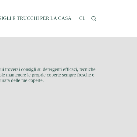
IGLI E TRUCCHI PER LA CASA
CUCINA E RICETTE
G
ui troverai consigli su detergenti efficaci, tecniche
vuole mantenere le proprie coperte sempre fresche e
urata delle tue coperte.