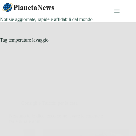
Salta
al
contenuto
Notizie aggiornate, rapide e affidabili dal mondo
Tag
temperature lavaggio
Consigli e Trucchi per la casa
Nessuno te lo dice: ecco come lavare le coperte e
farle durare anni