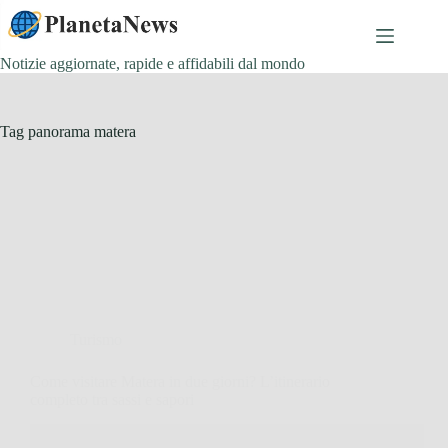
Salta
al
contenuto
Notizie aggiornate, rapide e affidabili dal mondo
Tag
panorama matera
Turismo
Come visitare Matera in due giorni? L’itinerario
completo tra sassi e sapori