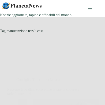
Salta
al
contenuto
Notizie aggiornate, rapide e affidabili dal mondo
Tag
manutenzione tessili casa
Consigli e Trucchi per la casa
Nessuno te lo dice: ecco come lavare le coperte e
farle durare anni