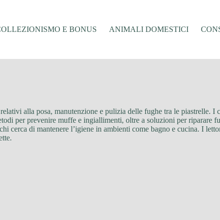
COLLEZIONISMO E BONUS
ANIMALI DOMESTICI
CONS
 relativi alla posa, manutenzione e pulizia delle fughe tra le piastrelle. I
todi per prevenire muffe e ingiallimenti, oltre a soluzioni per riparare f
r chi cerca di mantenere l’igiene in ambienti come bagno e cucina. I lett
ette.