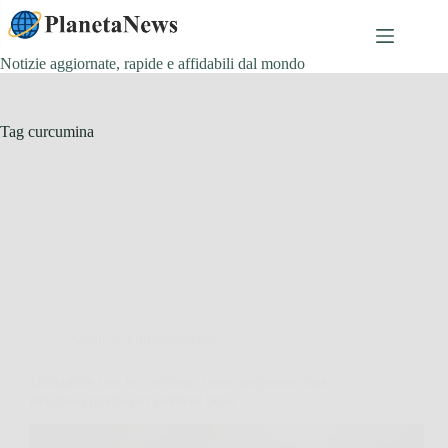
Salta
al
contenuto
Notizie aggiornate, rapide e affidabili dal mondo
Tag
curcumina
Salute e Alimentazione
Dimagrire con la curcuma: come preparare una
deliziosa ricetta per perdere peso