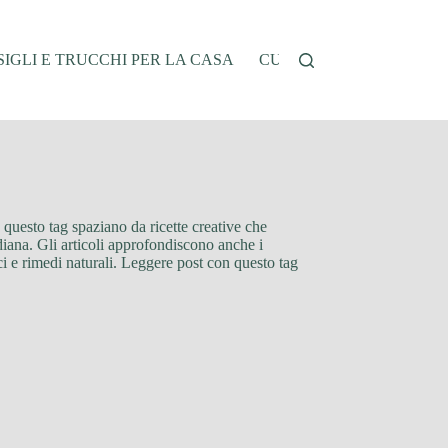
IGLI E TRUCCHI PER LA CASA
CUCINA E RICETTE
G
questo tag spaziano da ricette creative che
tidiana. Gli articoli approfondiscono anche i
ici e rimedi naturali. Leggere post con questo tag