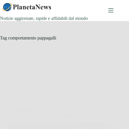
Salta
al
contenuto
Notizie aggiornate, rapide e affidabili dal mondo
Tag
comportamento pappagalli
Animali Domestici
Il pappagallo smette di cantare? Ecco cosa può
nascondersi dietro questo cambiamento