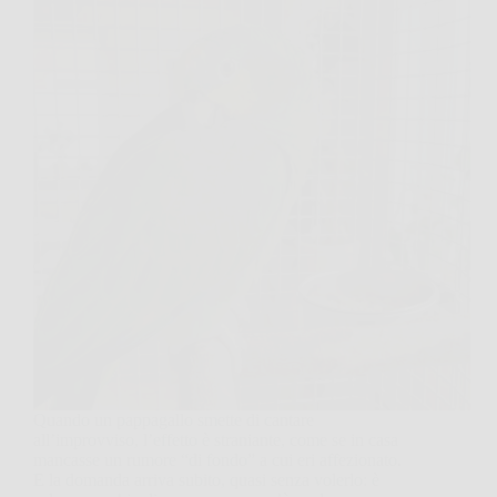
Quando un pappagallo smette di cantare
all’improvviso, l’effetto è straniante, come se in casa
mancasse un rumore “di fondo” a cui eri affezionato.
E la domanda arriva subito, quasi senza volerlo: è