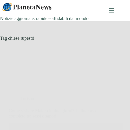
Salta
al
contenuto
Notizie aggiornate, rapide e affidabili dal mondo
Tag
chiese rupestri
Turismo
Come visitare Matera in due giorni? L’itinerario
completo tra sassi e sapori